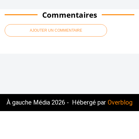
Commentaires
AJOUTER UN COMMENTAIRE
À gauche Média 2026 - Hébergé par
Overblog
Voir le profil de
sur le portail Overblog
Top articles
Contact
Signaler un abus
C.G.U.
Cookies et données personnelles
Préférences cookies