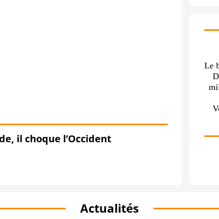
Le 
D
mil
V
e, il choque l’Occident
Actualités