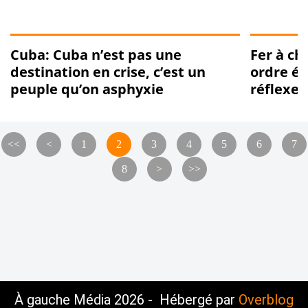
Cuba: Cuba n’est pas une
Fer à ch
destination en crise, c’est un
ordre ét
peuple qu’on asphyxie
réflexe 
<<
<
1
2
3
4
5
6
7
8
>
>>
À gauche Média 2026 - Hébergé par
Overblog